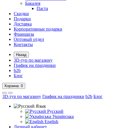
Бакалея
Паста
Скидки
Подарки
Доставка
Корпоративные подарки
Франшиза
Оптовый отдел
Контакты
Назад
3D-тур по магазину
График на праздники
b2b
Блог
Корзина
: 0
3D-тур по магазину
График на праздники
b2b
Блог
Язык
Русский
Українська
English
Личный кабинет