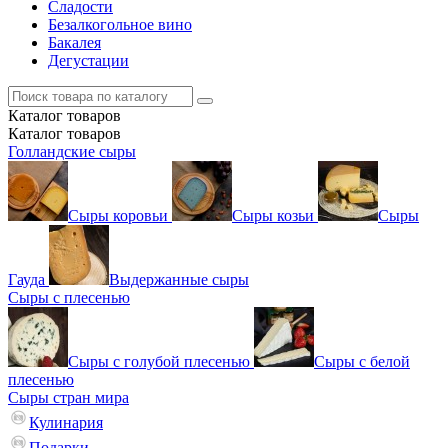
Сладости
Безалкогольное вино
Бакалея
Дегустации
Каталог
товаров
Каталог
товаров
Голландские сыры
Сыры коровьи
Сыры козьи
Сыры
Гауда
Выдержанные сыры
Сыры с плесенью
Сыры с голубой плесенью
Сыры с белой
плесенью
Сыры стран мира
Кулинария
Подарки