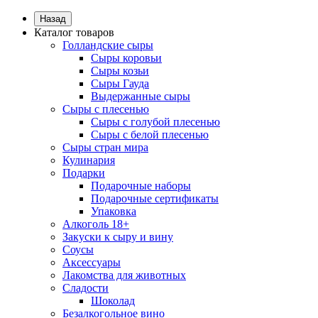
Назад
Каталог товаров
Голландские сыры
Сыры коровьи
Сыры козьи
Сыры Гауда
Выдержанные сыры
Сыры с плесенью
Сыры с голубой плесенью
Сыры с белой плесенью
Сыры стран мира
Кулинария
Подарки
Подарочные наборы
Подарочные сертификаты
Упаковка
Алкоголь 18+
Закуски к сыру и вину
Соусы
Аксессуары
Лакомства для животных
Сладости
Шоколад
Безалкогольное вино