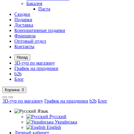
Бакалея
Паста
Скидки
Подарки
Доставка
Корпоративные подарки
Франшиза
Оптовый отдел
Контакты
Назад
3D-тур по магазину
График на праздники
b2b
Блог
Корзина
: 0
3D-тур по магазину
График на праздники
b2b
Блог
Язык
Русский
Українська
English
Личный кабинет