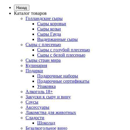
Назад
Каталог товаров
Голландские сыры
Сыры коровьи
Сыры козьи
Сыры Гауда
Выдержанные сыры
Сыры с плесенью
Сыры с голубой плесенью
Сыры с белой плесенью
Сыры стран мира
Кулинария
Подарки
Подарочные наборы
Подарочные сертификаты
Упаковка
Алкоголь 18+
Закуски к сыру и вину
Соусы
Аксессуары
Лакомства для животных
Сладости
Шоколад
Безалкогольное вино