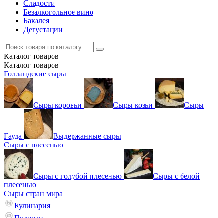
Сладости
Безалкогольное вино
Бакалея
Дегустации
Каталог
товаров
Каталог
товаров
Голландские сыры
Сыры коровьи
Сыры козьи
Сыры
Гауда
Выдержанные сыры
Сыры с плесенью
Сыры с голубой плесенью
Сыры с белой
плесенью
Сыры стран мира
Кулинария
Подарки