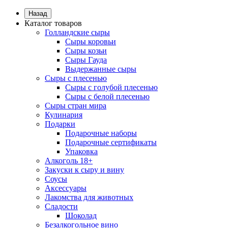
Назад
Каталог товаров
Голландские сыры
Сыры коровьи
Сыры козьи
Сыры Гауда
Выдержанные сыры
Сыры с плесенью
Сыры с голубой плесенью
Сыры с белой плесенью
Сыры стран мира
Кулинария
Подарки
Подарочные наборы
Подарочные сертификаты
Упаковка
Алкоголь 18+
Закуски к сыру и вину
Соусы
Аксессуары
Лакомства для животных
Сладости
Шоколад
Безалкогольное вино