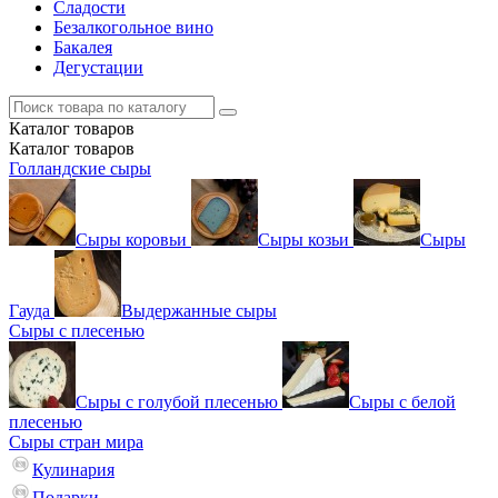
Сладости
Безалкогольное вино
Бакалея
Дегустации
Каталог
товаров
Каталог
товаров
Голландские сыры
Сыры коровьи
Сыры козьи
Сыры
Гауда
Выдержанные сыры
Сыры с плесенью
Сыры с голубой плесенью
Сыры с белой
плесенью
Сыры стран мира
Кулинария
Подарки