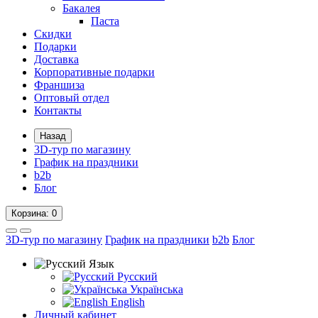
Бакалея
Паста
Скидки
Подарки
Доставка
Корпоративные подарки
Франшиза
Оптовый отдел
Контакты
Назад
3D-тур по магазину
График на праздники
b2b
Блог
Корзина
: 0
3D-тур по магазину
График на праздники
b2b
Блог
Язык
Русский
Українська
English
Личный кабинет