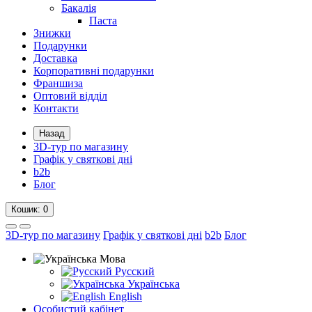
Бакалія
Паста
Знижки
Подарунки
Доставка
Корпоративні подарунки
Франшиза
Оптовий відділ
Контакти
Назад
3D-тур по магазину
Графік у святкові дні
b2b
Блог
Кошик
: 0
3D-тур по магазину
Графік у святкові дні
b2b
Блог
Мова
Русский
Українська
English
Особистий кабінет