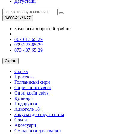
Дегустації
0-800-21-21-27
Замовити зворотній дзвінок
067-617-65-29
099-227-65-29
073-437-65-29
Скрізь
Скрізь
Просекко
Голландські сири
Сири з пліснявою
Сири країн світу
Кулінарія
Подарунки
Алкоголь 18+
Закуски до сиру та вина
Соуси
Аксесуари
Смаколики для тварин