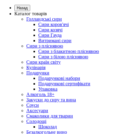
Назад
Каталог товарів
Голландські сири
Сири коров'ячі
Сири козячі
Сири Гауда
Витримані сири
Сири з пліснявою
Сири з блакитною пліснявою
Сири з білою пліснявою
Сири країн світу
Кулінарія
Подарунки
Подарункові набори
Подарункові сертифікати
Упаковка
Алкоголь 18+
Закуски до сиру та вина
Соуси
Аксесуари
Смаколики для тварин
Солодощі
Шоколад
Безалкогольне вино