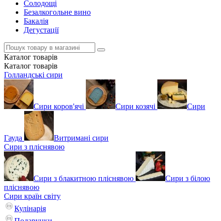
Солодощі
Безалкогольне вино
Бакалія
Дегустації
Каталог
товарів
Каталог
товарів
Голландські сири
Сири коров'ячі
Сири козячі
Сири
Гауда
Витримані сири
Сири з пліснявою
Сири з блакитною пліснявою
Сири з білою
пліснявою
Сири країн світу
Кулінарія
Подарунки