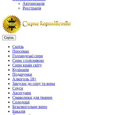
Авторизація
Реєстрація
Скрізь
Скрізь
Просекко
Голландські сири
Сири з пліснявою
Сири країн світу
Кулінарія
Подарунки
Алкоголь 18+
Закуски до сиру та вина
Соуси
Аксесуари
Смаколики для тварин
Солодощі
Безалкогольне вино
Бакалія