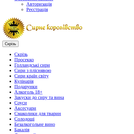
Авторизація
Реєстрація
Скрізь
Скрізь
Просекко
Голландські сири
Сири з пліснявою
Сири країн світу
Кулінарія
Подарунки
Алкоголь 18+
Закуски до сиру та вина
Соуси
Аксесуари
Смаколики для тварин
Солодощі
Безалкогольне вино
Бакалія