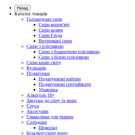
Назад
Каталог товарів
Голландські сири
Сири коров'ячі
Сири козячі
Сири Гауда
Витримані сири
Сири з пліснявою
Сири з блакитною пліснявою
Сири з білою пліснявою
Сири країн світу
Кулінарія
Подарунки
Подарункові набори
Подарункові сертифікати
Упаковка
Алкоголь 18+
Закуски до сиру та вина
Соуси
Аксесуари
Смаколики для тварин
Солодощі
Шоколад
Безалкогольне вино