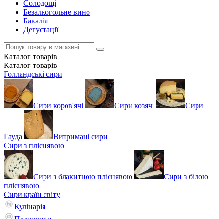
Солодощі
Безалкогольне вино
Бакалія
Дегустації
Каталог
товарів
Каталог
товарів
Голландські сири
Сири коров'ячі
Сири козячі
Сири
Гауда
Витримані сири
Сири з пліснявою
Сири з блакитною пліснявою
Сири з білою
пліснявою
Сири країн світу
Кулінарія
Подарунки