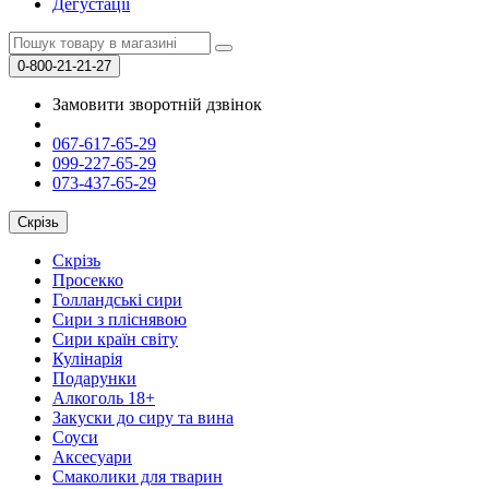
Дегустації
0-800-21-21-27
Замовити зворотній дзвінок
067-617-65-29
099-227-65-29
073-437-65-29
Скрізь
Скрізь
Просекко
Голландські сири
Сири з пліснявою
Сири країн світу
Кулінарія
Подарунки
Алкоголь 18+
Закуски до сиру та вина
Соуси
Аксесуари
Смаколики для тварин