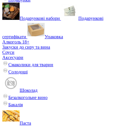
Подарункові набори
Подарункові
сертифікати
Упаковка
Алкоголь 18+
Закуски до сиру та вина
Соуси
Аксесуари
Смаколики для тварин
Солодощі
Шоколад
Безалкогольне вино
Бакалія
Паста