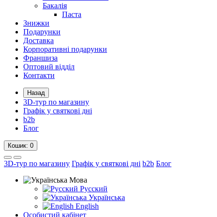
Бакалія
Паста
Знижки
Подарунки
Доставка
Корпоративні подарунки
Франшиза
Оптовий відділ
Контакти
Назад
3D-тур по магазину
Графік у святкові дні
b2b
Блог
Кошик
: 0
3D-тур по магазину
Графік у святкові дні
b2b
Блог
Мова
Русский
Українська
English
Особистий кабінет