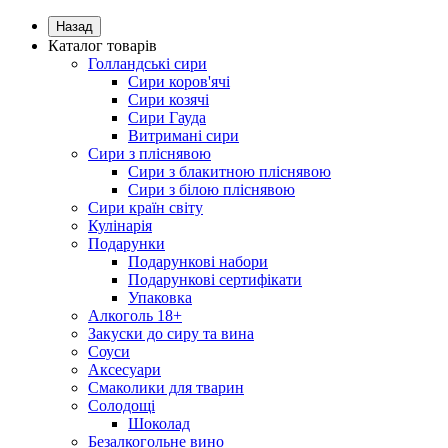
Назад
Каталог товарів
Голландські сири
Сири коров'ячі
Сири козячі
Сири Гауда
Витримані сири
Сири з пліснявою
Сири з блакитною пліснявою
Сири з білою пліснявою
Сири країн світу
Кулінарія
Подарунки
Подарункові набори
Подарункові сертифікати
Упаковка
Алкоголь 18+
Закуски до сиру та вина
Соуси
Аксесуари
Смаколики для тварин
Солодощі
Шоколад
Безалкогольне вино