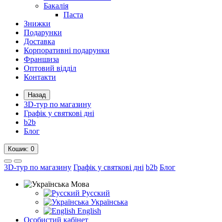
Бакалія
Паста
Знижки
Подарунки
Доставка
Корпоративні подарунки
Франшиза
Оптовий відділ
Контакти
Назад
3D-тур по магазину
Графік у святкові дні
b2b
Блог
Кошик
: 0
3D-тур по магазину
Графік у святкові дні
b2b
Блог
Мова
Русский
Українська
English
Особистий кабінет