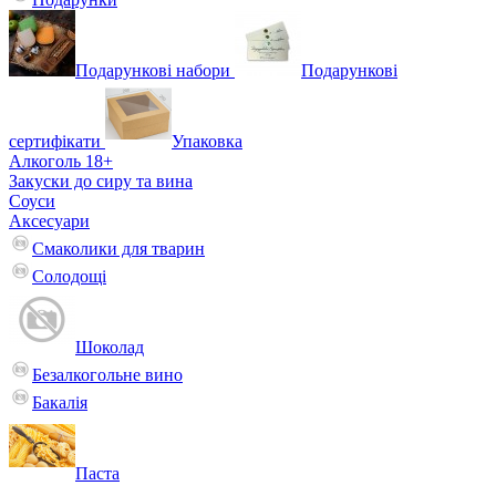
Подарункові набори
Подарункові
сертифікати
Упаковка
Алкоголь 18+
Закуски до сиру та вина
Соуси
Аксесуари
Смаколики для тварин
Солодощі
Шоколад
Безалкогольне вино
Бакалія
Паста