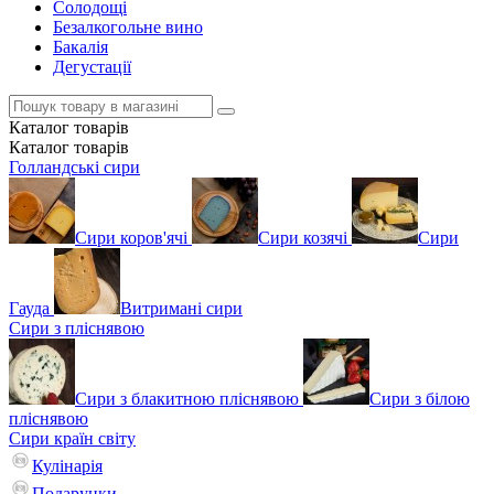
Солодощі
Безалкогольне вино
Бакалія
Дегустації
Каталог
товарів
Каталог
товарів
Голландські сири
Сири коров'ячі
Сири козячі
Сири
Гауда
Витримані сири
Сири з пліснявою
Сири з блакитною пліснявою
Сири з білою
пліснявою
Сири країн світу
Кулінарія
Подарунки