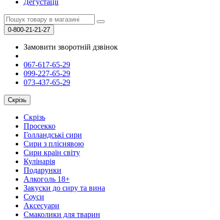
Дегустації
0-800-21-21-27
Замовити зворотній дзвінок
067-617-65-29
099-227-65-29
073-437-65-29
Скрізь
Скрізь
Просекко
Голландські сири
Сири з пліснявою
Сири країн світу
Кулінарія
Подарунки
Алкоголь 18+
Закуски до сиру та вина
Соуси
Аксесуари
Смаколики для тварин