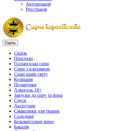
Авторизація
Реєстрація
Скрізь
Скрізь
Просекко
Голландські сири
Сири з пліснявою
Сири країн світу
Кулінарія
Подарунки
Алкоголь 18+
Закуски до сиру та вина
Соуси
Аксесуари
Смаколики для тварин
Солодощі
Безалкогольне вино
Бакалія