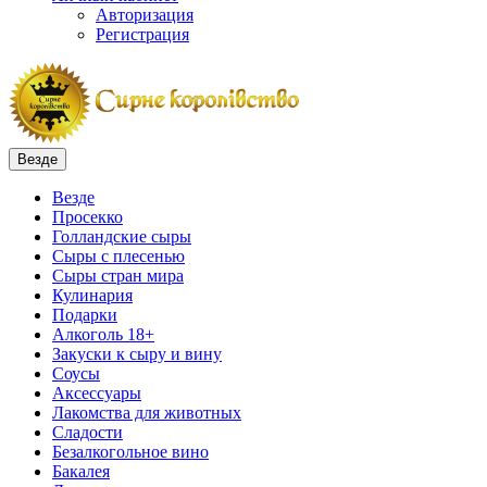
Авторизация
Регистрация
Везде
Везде
Просекко
Голландские сыры
Сыры с плесенью
Сыры стран мира
Кулинария
Подарки
Алкоголь 18+
Закуски к сыру и вину
Соусы
Аксессуары
Лакомства для животных
Сладости
Безалкогольное вино
Бакалея