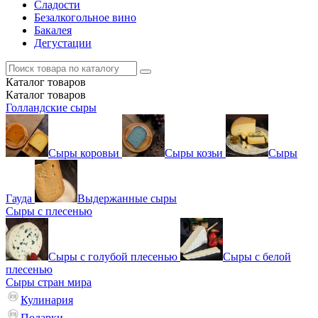
Сладости
Безалкогольное вино
Бакалея
Дегустации
Каталог
товаров
Каталог
товаров
Голландские сыры
Сыры коровьи
Сыры козьи
Сыры
Гауда
Выдержанные сыры
Сыры с плесенью
Сыры с голубой плесенью
Сыры с белой
плесенью
Сыры стран мира
Кулинария
Подарки