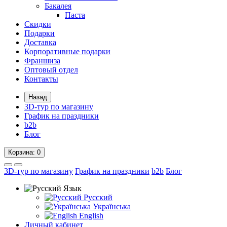
Бакалея
Паста
Скидки
Подарки
Доставка
Корпоративные подарки
Франшиза
Оптовый отдел
Контакты
Назад
3D-тур по магазину
График на праздники
b2b
Блог
Корзина
: 0
3D-тур по магазину
График на праздники
b2b
Блог
Язык
Русский
Українська
English
Личный кабинет