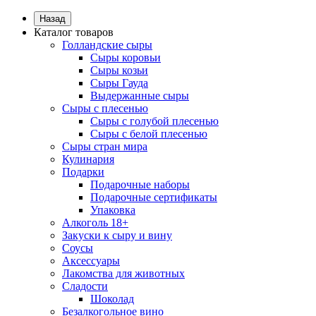
Назад
Каталог товаров
Голландские сыры
Сыры коровьи
Сыры козьи
Сыры Гауда
Выдержанные сыры
Сыры с плесенью
Сыры с голубой плесенью
Сыры с белой плесенью
Сыры стран мира
Кулинария
Подарки
Подарочные наборы
Подарочные сертификаты
Упаковка
Алкоголь 18+
Закуски к сыру и вину
Соусы
Аксессуары
Лакомства для животных
Сладости
Шоколад
Безалкогольное вино