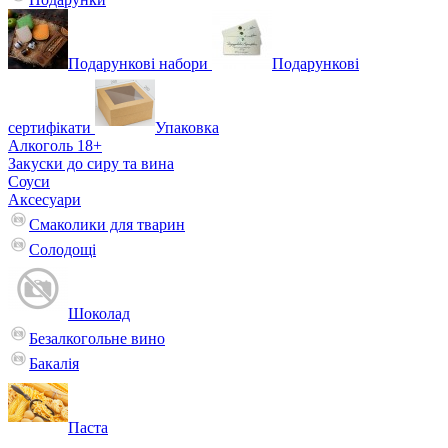
Подарункові набори
Подарункові
сертифікати
Упаковка
Алкоголь 18+
Закуски до сиру та вина
Соуси
Аксесуари
Смаколики для тварин
Солодощі
Шоколад
Безалкогольне вино
Бакалія
Паста