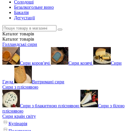
Солодощі
Безалкогольне вино
Бакалія
Дегустації
Каталог
товарів
Каталог
товарів
Голландські сири
Сири коров'ячі
Сири козячі
Сири
Гауда
Витримані сири
Сири з пліснявою
Сири з блакитною пліснявою
Сири з білою
пліснявою
Сири країн світу
Кулінарія
Подарунки