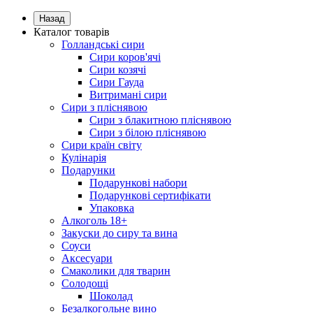
Назад
Каталог товарів
Голландські сири
Сири коров'ячі
Сири козячі
Сири Гауда
Витримані сири
Сири з пліснявою
Сири з блакитною пліснявою
Сири з білою пліснявою
Сири країн світу
Кулінарія
Подарунки
Подарункові набори
Подарункові сертифікати
Упаковка
Алкоголь 18+
Закуски до сиру та вина
Соуси
Аксесуари
Смаколики для тварин
Солодощі
Шоколад
Безалкогольне вино