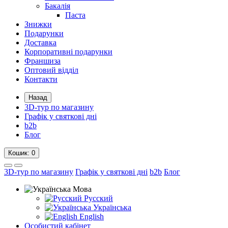
Бакалія
Паста
Знижки
Подарунки
Доставка
Корпоративні подарунки
Франшиза
Оптовий відділ
Контакти
Назад
3D-тур по магазину
Графік у святкові дні
b2b
Блог
Кошик
: 0
3D-тур по магазину
Графік у святкові дні
b2b
Блог
Мова
Русский
Українська
English
Особистий кабінет