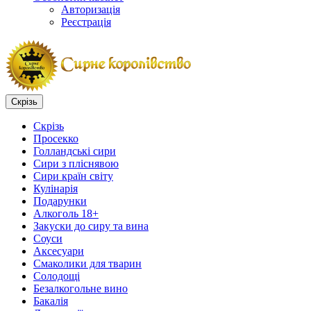
Авторизація
Реєстрація
Скрізь
Скрізь
Просекко
Голландські сири
Сири з пліснявою
Сири країн світу
Кулінарія
Подарунки
Алкоголь 18+
Закуски до сиру та вина
Соуси
Аксесуари
Смаколики для тварин
Солодощі
Безалкогольне вино
Бакалія