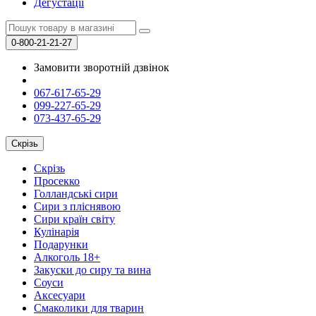
Дегустації
0-800-21-21-27
Замовити зворотній дзвінок
067-617-65-29
099-227-65-29
073-437-65-29
Скрізь
Скрізь
Просекко
Голландські сири
Сири з пліснявою
Сири країн світу
Кулінарія
Подарунки
Алкоголь 18+
Закуски до сиру та вина
Соуси
Аксесуари
Смаколики для тварин