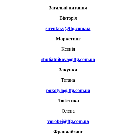
Загальні питання
Вікторія
sirenko.v@ffg.com.ua
Маркетинг
Ксенія
shuliatnikova@ffg.com.ua
Закупки
Тетяна
pokotylo@ffg.com.ua
Логістика
Олена
vorobei@ffg.com.ua
Франчайзинг