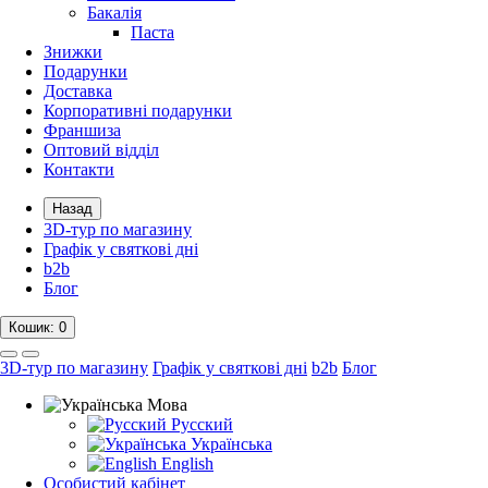
Бакалія
Паста
Знижки
Подарунки
Доставка
Корпоративні подарунки
Франшиза
Оптовий відділ
Контакти
Назад
3D-тур по магазину
Графік у святкові дні
b2b
Блог
Кошик
: 0
3D-тур по магазину
Графік у святкові дні
b2b
Блог
Мова
Русский
Українська
English
Особистий кабінет