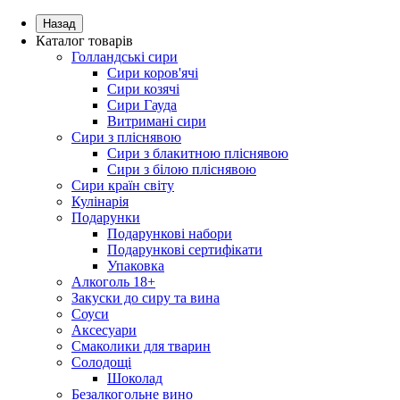
Назад
Каталог товарів
Голландські сири
Сири коров'ячі
Сири козячі
Сири Гауда
Витримані сири
Сири з пліснявою
Сири з блакитною пліснявою
Сири з білою пліснявою
Сири країн світу
Кулінарія
Подарунки
Подарункові набори
Подарункові сертифікати
Упаковка
Алкоголь 18+
Закуски до сиру та вина
Соуси
Аксесуари
Смаколики для тварин
Солодощі
Шоколад
Безалкогольне вино