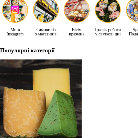
Ми в
Самовивіз
Вісім
Графік роботи
Sp
Instagram
з магазинів
вражень
у святкові дні
Пода
Популярні категорії