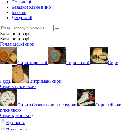
Солодощі
Безалкогольне вино
Бакалія
Дегустації
Каталог
товарів
Каталог
товарів
Голландські сири
Сири коров'ячі
Сири козячі
Сири
Гауда
Витримані сири
Сири з пліснявою
Сири з блакитною пліснявою
Сири з білою
пліснявою
Сири країн світу
Кулінарія
Подарунки