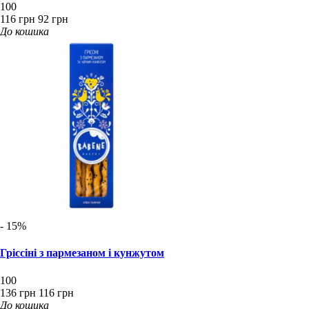
100
116 грн
92 грн
До кошика
- 15%
Гріссіні з пармезаном і кунжутом
100
136 грн
116 грн
До кошика