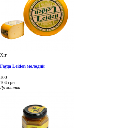
Хіт
Гауда Leiden молодий
100
104 грн
До кошика