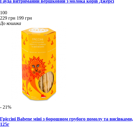
Гауда витриманий вершковий з молока корів Джерсі
100
229 грн
199 грн
До кошика
- 21%
Гріссіні Babene міні з борошном грубого помолу та висівками,
125г