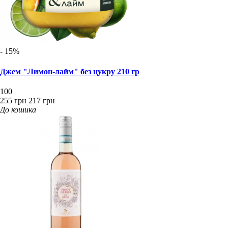
- 15%
Джем "Лимон-лайм" без цукру 210 гр
100
255 грн
217 грн
До кошика