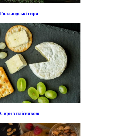
Голландські сири
Сири з пліснявою