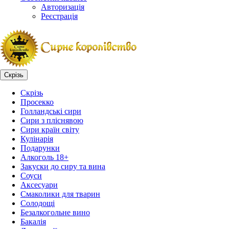
Авторизація
Реєстрація
Скрізь
Скрізь
Просекко
Голландські сири
Сири з пліснявою
Сири країн світу
Кулінарія
Подарунки
Алкоголь 18+
Закуски до сиру та вина
Соуси
Аксесуари
Смаколики для тварин
Солодощі
Безалкогольне вино
Бакалія