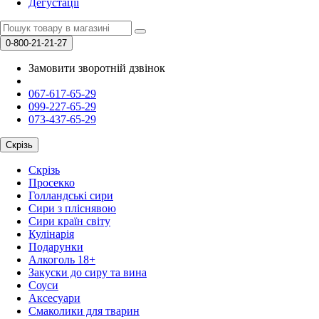
Дегустації
0-800-21-21-27
Замовити зворотній дзвінок
067-617-65-29
099-227-65-29
073-437-65-29
Скрізь
Скрізь
Просекко
Голландські сири
Сири з пліснявою
Сири країн світу
Кулінарія
Подарунки
Алкоголь 18+
Закуски до сиру та вина
Соуси
Аксесуари
Смаколики для тварин