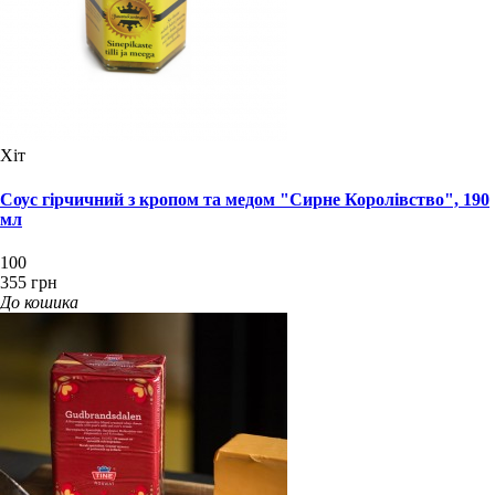
Хіт
Соус гірчичний з кропом та медом "Сирне Королівство", 190
мл
100
355 грн
До кошика