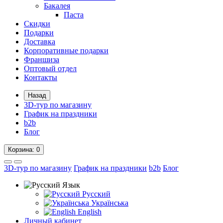
Бакалея
Паста
Скидки
Подарки
Доставка
Корпоративные подарки
Франшиза
Оптовый отдел
Контакты
Назад
3D-тур по магазину
График на праздники
b2b
Блог
Корзина
: 0
3D-тур по магазину
График на праздники
b2b
Блог
Язык
Русский
Українська
English
Личный кабинет