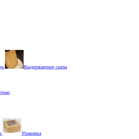
да
Выдержанные сыры
сенью
ы
Упаковка