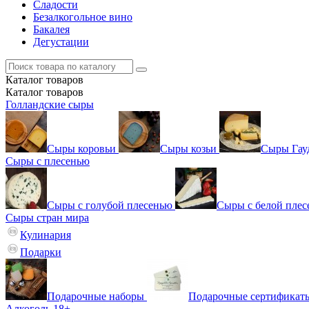
Сладости
Безалкогольное вино
Бакалея
Дегустации
Каталог
товаров
Каталог
товаров
Голландские сыры
Сыры коровьи
Сыры козьи
Сыры Гау
Сыры с плесенью
Сыры с голубой плесенью
Сыры с белой пле
Сыры стран мира
Кулинария
Подарки
Подарочные наборы
Подарочные сертификат
Алкоголь 18+