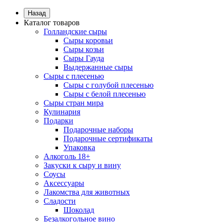
Назад
Каталог товаров
Голландские сыры
Сыры коровьи
Сыры козьи
Сыры Гауда
Выдержанные сыры
Сыры с плесенью
Сыры с голубой плесенью
Сыры с белой плесенью
Сыры стран мира
Кулинария
Подарки
Подарочные наборы
Подарочные сертификаты
Упаковка
Алкоголь 18+
Закуски к сыру и вину
Соусы
Аксессуары
Лакомства для животных
Сладости
Шоколад
Безалкогольное вино