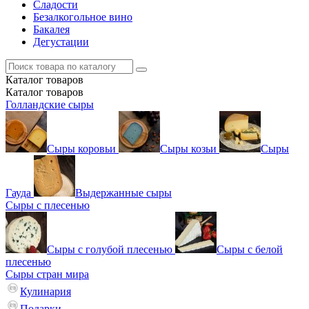
Сладости
Безалкогольное вино
Бакалея
Дегустации
Каталог
товаров
Каталог
товаров
Голландские сыры
Сыры коровьи
Сыры козьи
Сыры
Гауда
Выдержанные сыры
Сыры с плесенью
Сыры с голубой плесенью
Сыры с белой
плесенью
Сыры стран мира
Кулинария
Подарки