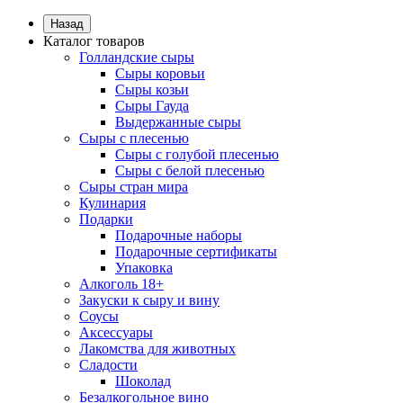
Назад
Каталог товаров
Голландские сыры
Сыры коровьи
Сыры козьи
Сыры Гауда
Выдержанные сыры
Сыры с плесенью
Сыры с голубой плесенью
Сыры с белой плесенью
Сыры стран мира
Кулинария
Подарки
Подарочные наборы
Подарочные сертификаты
Упаковка
Алкоголь 18+
Закуски к сыру и вину
Соусы
Аксессуары
Лакомства для животных
Сладости
Шоколад
Безалкогольное вино