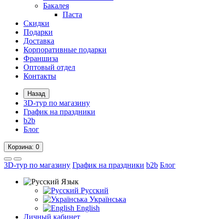
Бакалея
Паста
Скидки
Подарки
Доставка
Корпоративные подарки
Франшиза
Оптовый отдел
Контакты
Назад
3D-тур по магазину
График на праздники
b2b
Блог
Корзина
: 0
3D-тур по магазину
График на праздники
b2b
Блог
Язык
Русский
Українська
English
Личный кабинет