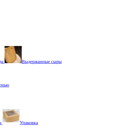
да
Выдержанные сыры
сенью
ы
Упаковка