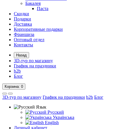
Бакалея
Паста
Скидки
Подарки
Доставка
Корпоративные подарки
Франшиза
Оптовый отдел
Контакты
Назад
3D-тур по магазину
График на праздники
b2b
Блог
Корзина
: 0
3D-тур по магазину
График на праздники
b2b
Блог
Язык
Русский
Українська
English
Личный кабинет