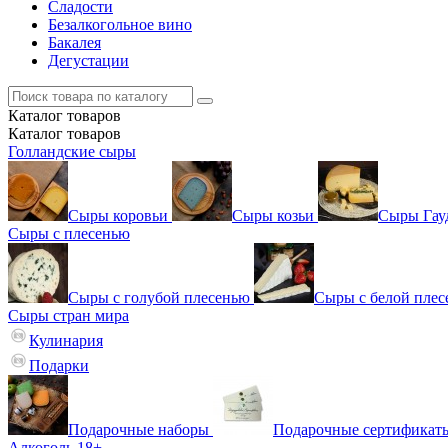
Сладости
Безалкогольное вино
Бакалея
Дегустации
Каталог
товаров
Каталог
товаров
Голландские сыры
Сыры коровьи
Сыры козьи
Сыры Гау
Сыры с плесенью
Сыры с голубой плесенью
Сыры с белой пле
Сыры стран мира
Кулинария
Подарки
Подарочные наборы
Подарочные сертификат
Алкоголь 18+