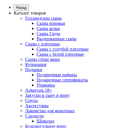
Назад
Каталог товаров
Голландские сыры
Сыры коровьи
Сыры козьи
Сыры Гауда
Выдержанные сыры
Сыры с плесенью
Сыры с голубой плесенью
Сыры с белой плесенью
Сыры стран мира
Кулинария
Подарки
Подарочные наборы
Подарочные сертификаты
Упаковка
Алкоголь 18+
Закуски к сыру и вину
Соусы
Аксессуары
Лакомства для животных
Сладости
Шоколад
Безалкогольное вино