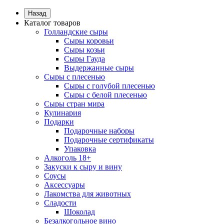
Назад
Каталог товаров
Голландские сыры
Сыры коровьи
Сыры козьи
Сыры Гауда
Выдержанные сыры
Сыры с плесенью
Сыры с голубой плесенью
Сыры с белой плесенью
Сыры стран мира
Кулинария
Подарки
Подарочные наборы
Подарочные сертификаты
Упаковка
Алкоголь 18+
Закуски к сыру и вину
Соусы
Аксессуары
Лакомства для животных
Сладости
Шоколад
Безалкогольное вино