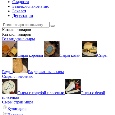
Сладости
Безалкогольное вино
Бакалея
Дегустации
Каталог
товаров
Каталог
товаров
Голландские сыры
Сыры коровьи
Сыры козьи
Сыры
Гауда
Выдержанные сыры
Сыры с плесенью
Сыры с голубой плесенью
Сыры с белой
плесенью
Сыры стран мира
Кулинария
Подарки