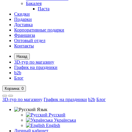
Бакалея
Паста
Скидки
Подарки
Доставка
Корпоративные подарки
Франшиза
Оптовый отдел
Контакты
Назад
3D-тур по магазину
График на праздники
b2b
Блог
Корзина
: 0
3D-тур по магазину
График на праздники
b2b
Блог
Язык
Русский
Українська
English
Личный кабинет