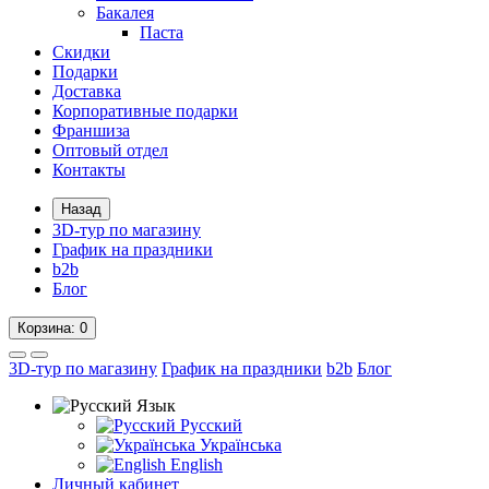
Бакалея
Паста
Скидки
Подарки
Доставка
Корпоративные подарки
Франшиза
Оптовый отдел
Контакты
Назад
3D-тур по магазину
График на праздники
b2b
Блог
Корзина
: 0
3D-тур по магазину
График на праздники
b2b
Блог
Язык
Русский
Українська
English
Личный кабинет