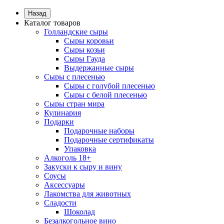
Назад
Каталог товаров
Голландские сыры
Сыры коровьи
Сыры козьи
Сыры Гауда
Выдержанные сыры
Сыры с плесенью
Сыры с голубой плесенью
Сыры с белой плесенью
Сыры стран мира
Кулинария
Подарки
Подарочные наборы
Подарочные сертификаты
Упаковка
Алкоголь 18+
Закуски к сыру и вину
Соусы
Аксессуары
Лакомства для животных
Сладости
Шоколад
Безалкогольное вино