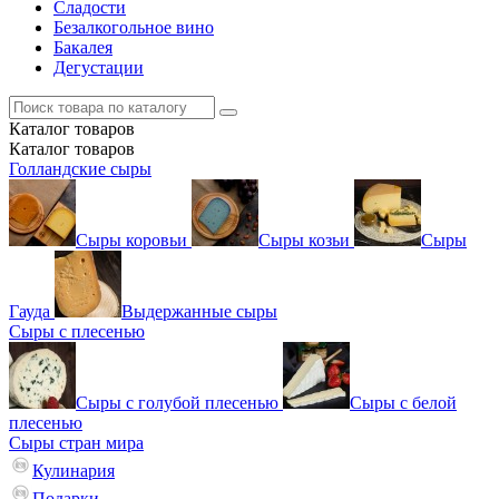
Сладости
Безалкогольное вино
Бакалея
Дегустации
Каталог
товаров
Каталог
товаров
Голландские сыры
Сыры коровьи
Сыры козьи
Сыры
Гауда
Выдержанные сыры
Сыры с плесенью
Сыры с голубой плесенью
Сыры с белой
плесенью
Сыры стран мира
Кулинария
Подарки