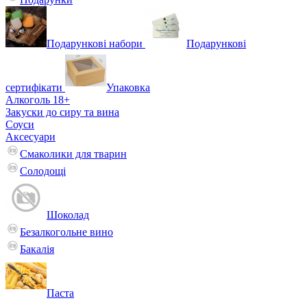
Подарункові набори
Подарункові
сертифікати
Упаковка
Алкоголь 18+
Закуски до сиру та вина
Соуси
Аксесуари
Смаколики для тварин
Солодощі
Шоколад
Безалкогольне вино
Бакалія
Паста