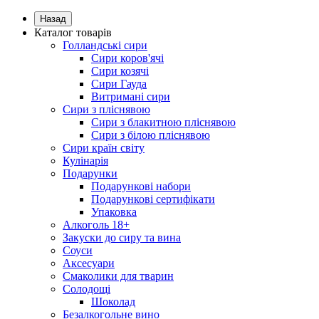
Назад
Каталог товарів
Голландські сири
Сири коров'ячі
Сири козячі
Сири Гауда
Витримані сири
Сири з пліснявою
Сири з блакитною пліснявою
Сири з білою пліснявою
Сири країн світу
Кулінарія
Подарунки
Подарункові набори
Подарункові сертифікати
Упаковка
Алкоголь 18+
Закуски до сиру та вина
Соуси
Аксесуари
Смаколики для тварин
Солодощі
Шоколад
Безалкогольне вино