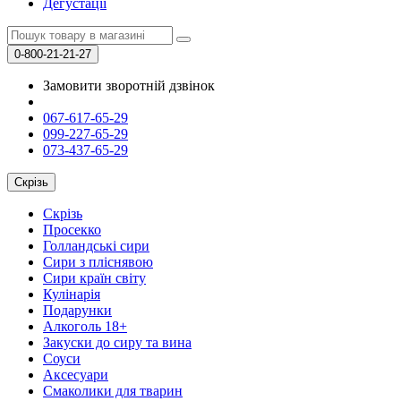
Дегустації
0-800-21-21-27
Замовити зворотній дзвінок
067-617-65-29
099-227-65-29
073-437-65-29
Скрізь
Скрізь
Просекко
Голландські сири
Сири з пліснявою
Сири країн світу
Кулінарія
Подарунки
Алкоголь 18+
Закуски до сиру та вина
Соуси
Аксесуари
Смаколики для тварин