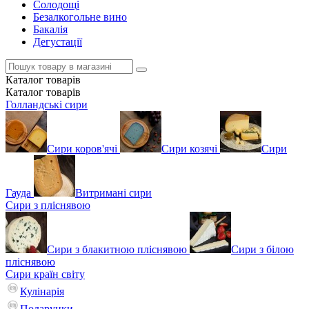
Солодощі
Безалкогольне вино
Бакалія
Дегустації
Каталог
товарів
Каталог
товарів
Голландські сири
Сири коров'ячі
Сири козячі
Сири
Гауда
Витримані сири
Сири з пліснявою
Сири з блакитною пліснявою
Сири з білою
пліснявою
Сири країн світу
Кулінарія
Подарунки