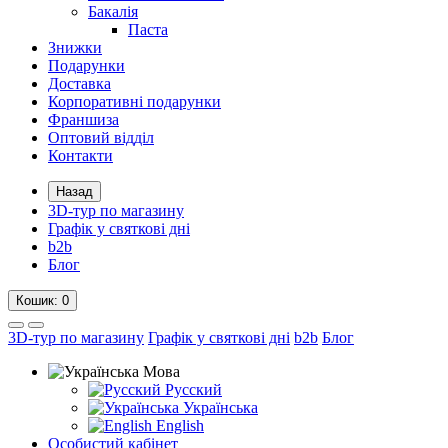
Бакалія
Паста
Знижки
Подарунки
Доставка
Корпоративні подарунки
Франшиза
Оптовий відділ
Контакти
Назад
3D-тур по магазину
Графік у святкові дні
b2b
Блог
Кошик
: 0
3D-тур по магазину
Графік у святкові дні
b2b
Блог
Мова
Русский
Українська
English
Особистий кабінет