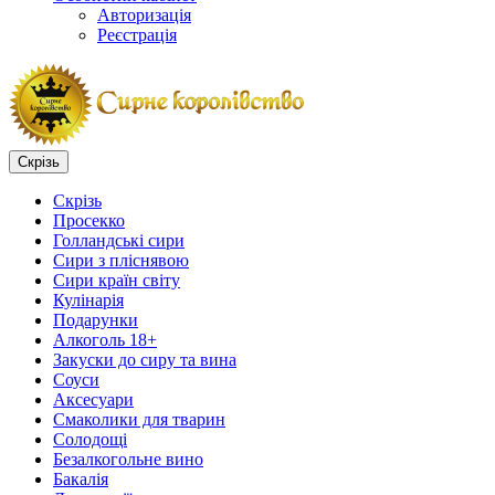
Авторизація
Реєстрація
Скрізь
Скрізь
Просекко
Голландські сири
Сири з пліснявою
Сири країн світу
Кулінарія
Подарунки
Алкоголь 18+
Закуски до сиру та вина
Соуси
Аксесуари
Смаколики для тварин
Солодощі
Безалкогольне вино
Бакалія