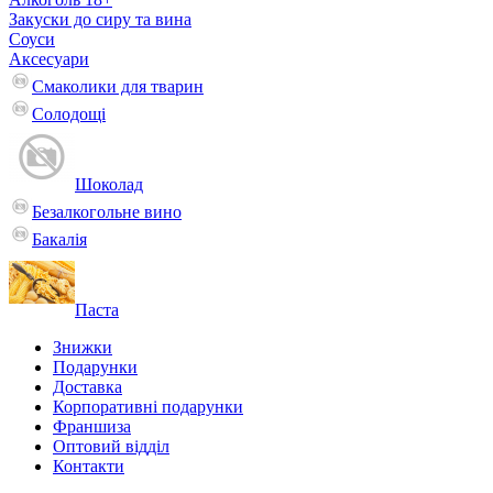
Закуски до сиру та вина
Соуси
Аксесуари
Смаколики для тварин
Солодощі
Шоколад
Безалкогольне вино
Бакалія
Паста
Знижки
Подарунки
Доставка
Корпоративні подарунки
Франшиза
Оптовий відділ
Контакти