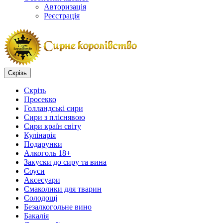
Авторизація
Реєстрація
Скрізь
Скрізь
Просекко
Голландські сири
Сири з пліснявою
Сири країн світу
Кулінарія
Подарунки
Алкоголь 18+
Закуски до сиру та вина
Соуси
Аксесуари
Смаколики для тварин
Солодощі
Безалкогольне вино
Бакалія