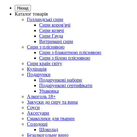
Назад
Каталог товарів
Голландські сири
Сири коров'ячі
Сири козячі
Сири Гауда
Витримані сири
Сири з пліснявою
Сири з блакитною пліснявою
Сири з білою пліснявою
Сири країн світу
Кулінарія
Подарунки
Подарункові набори
Подарункові сертифікати
Упаковка
Алкоголь 18+
Закуски до сиру та вина
Соуси
Аксесуари
Смаколики для тварин
Солодощі
Шоколад
Безалкогольне вино