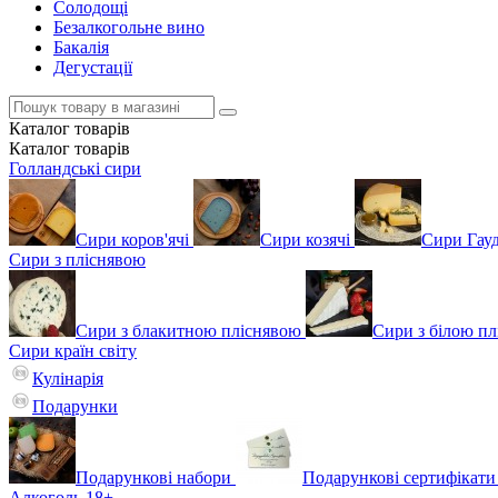
Солодощі
Безалкогольне вино
Бакалія
Дегустації
Каталог
товарів
Каталог
товарів
Голландські сири
Сири коров'ячі
Сири козячі
Сири Гау
Сири з пліснявою
Сири з блакитною пліснявою
Сири з білою п
Сири країн світу
Кулінарія
Подарунки
Подарункові набори
Подарункові сертифікати
Алкоголь 18+