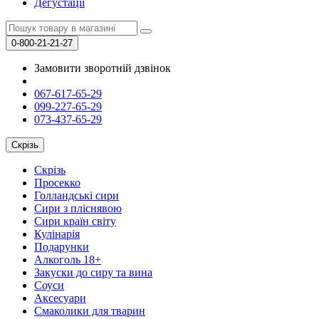
Дегустації
0-800-21-21-27
Замовити зворотній дзвінок
067-617-65-29
099-227-65-29
073-437-65-29
Скрізь
Скрізь
Просекко
Голландські сири
Сири з пліснявою
Сири країн світу
Кулінарія
Подарунки
Алкоголь 18+
Закуски до сиру та вина
Соуси
Аксесуари
Смаколики для тварин