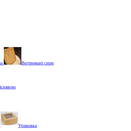
да
Витримані сири
ліснявою
Упаковка