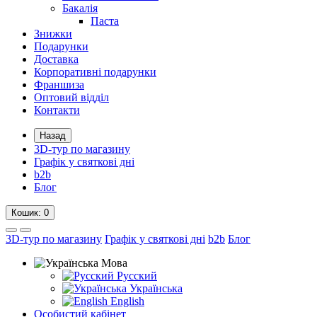
Бакалія
Паста
Знижки
Подарунки
Доставка
Корпоративні подарунки
Франшиза
Оптовий відділ
Контакти
Назад
3D-тур по магазину
Графік у святкові дні
b2b
Блог
Кошик
: 0
3D-тур по магазину
Графік у святкові дні
b2b
Блог
Мова
Русский
Українська
English
Особистий кабінет