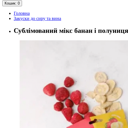
Кошик
: 0
Головна
Закуски до сиру та вина
Сублімований мікс банан і полуниця