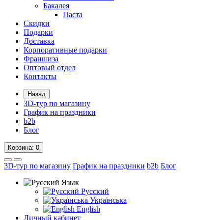
Бакалея
Паста
Скидки
Подарки
Доставка
Корпоративные подарки
Франшиза
Оптовый отдел
Контакты
Назад
3D-тур по магазину
График на праздники
b2b
Блог
Корзина
: 0
3D-тур по магазину
График на праздники
b2b
Блог
Язык
Русский
Українська
English
Личный кабинет