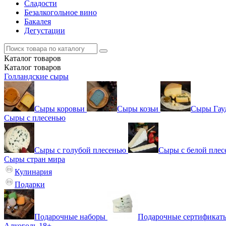
Сладости
Безалкогольное вино
Бакалея
Дегустации
Каталог
товаров
Каталог
товаров
Голландские сыры
Сыры коровьи
Сыры козьи
Сыры Гау
Сыры с плесенью
Сыры с голубой плесенью
Сыры с белой пле
Сыры стран мира
Кулинария
Подарки
Подарочные наборы
Подарочные сертификат
Алкоголь 18+