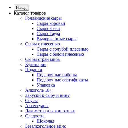
Назад
Каталог товаров
Голландские сыры
Сыры коровьи
Сыры козьи
Сыры Гауда
Выдержанные сыры
Сыры с плесенью
Сыры с голубой плесенью
Сыры с белой плесенью
Сыры стран мира
Кулинария
Подарки
Подарочные наборы
Подарочные сертификаты
Упаковка
Алкоголь 18+
Закуски к сыру и вину
Соусы
Аксессуары
Лакомства для животных
Сладости
Шоколад
Безалкогольное вино