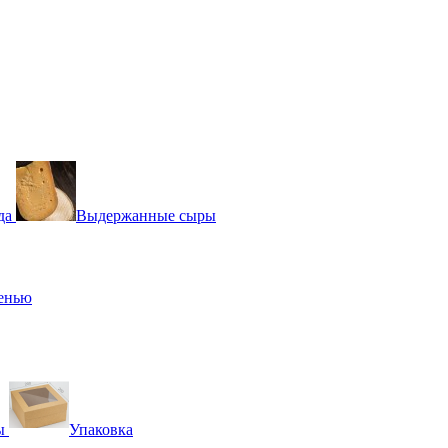
да
Выдержанные сыры
сенью
ы
Упаковка