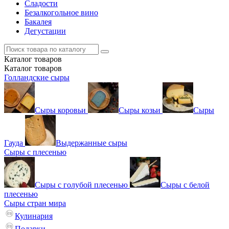
Сладости
Безалкогольное вино
Бакалея
Дегустации
Каталог
товаров
Каталог
товаров
Голландские сыры
Сыры коровьи
Сыры козьи
Сыры
Гауда
Выдержанные сыры
Сыры с плесенью
Сыры с голубой плесенью
Сыры с белой
плесенью
Сыры стран мира
Кулинария
Подарки