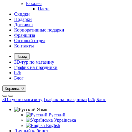
Бакалея
Паста
Скидки
Подарки
Доставка
Корпоративные подарки
Франшиза
Оптовый отдел
Контакты
Назад
3D-тур по магазину
График на праздники
b2b
Блог
Корзина
: 0
3D-тур по магазину
График на праздники
b2b
Блог
Язык
Русский
Українська
English
Личный кабинет