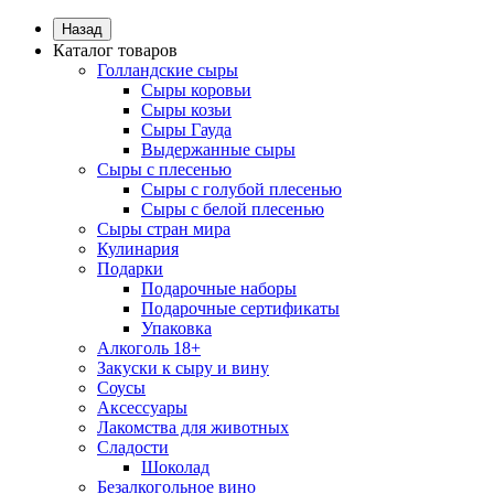
Назад
Каталог товаров
Голландские сыры
Сыры коровьи
Сыры козьи
Сыры Гауда
Выдержанные сыры
Сыры с плесенью
Сыры с голубой плесенью
Сыры с белой плесенью
Сыры стран мира
Кулинария
Подарки
Подарочные наборы
Подарочные сертификаты
Упаковка
Алкоголь 18+
Закуски к сыру и вину
Соусы
Аксессуары
Лакомства для животных
Сладости
Шоколад
Безалкогольное вино