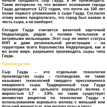
начали продавать сыр Гауда, а не производить.
Также интересно то, что момент основания города
Гауда датируется 1272 годом, что почти на 100 лет
позже первого упоминания о сыре Гауда. Согласно
этому можно предполагать, что город был назван в
честь сыра, а не наоборот.
Сегодня Гауда считается визитной карточкой
Нидерландов, рядом с полями тюльпанов и
ветряными мельницами. Этот сыр не имеет статуса
КНП и даже региональной регистрации – на
территории всего Королевства Нидерландов, как и
во всем мире, разрешено производить сыры типа
Гауда.
Производство
Сыр Гауда – это отдельная технология
производства сыра – голландская, ее также
называют технологией твердого прессованного
невареного сыра. Традиционный сыр Гауда
производится из цельного коровьего молока с
жирностью 3,7 - 3,9%, но также существует
множество рецептов по технологии Гауды с
использованием коровьего молока с меньшей или
большей жирностью, или молока козы и овцы.