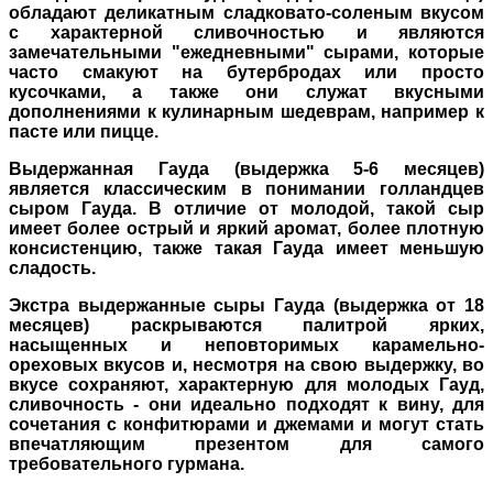
обладают деликатным сладковато-соленым вкусом
с характерной сливочностью и являются
замечательными "ежедневными" сырами, которые
часто смакуют на бутербродах или просто
кусочками, а также они служат вкусными
дополнениями к кулинарным шедеврам, например к
пасте или пицце.
Выдержанная Гауда (выдержка 5-6 месяцев)
является классическим в понимании голландцев
сыром Гауда. В отличие от молодой, такой сыр
имеет более острый и яркий аромат, более плотную
консистенцию, также такая Гауда имеет меньшую
сладость.
Экстра выдержанные сыры Гауда (выдержка от 18
месяцев) раскрываются палитрой ярких,
насыщенных и неповторимых карамельно-
ореховых вкусов и, несмотря на свою выдержку, во
вкусе сохраняют, характерную для молодых Гауд,
сливочность - они идеально подходят к вину, для
сочетания с конфитюрами и джемами и могут стать
впечатляющим презентом для самого
требовательного гурмана.