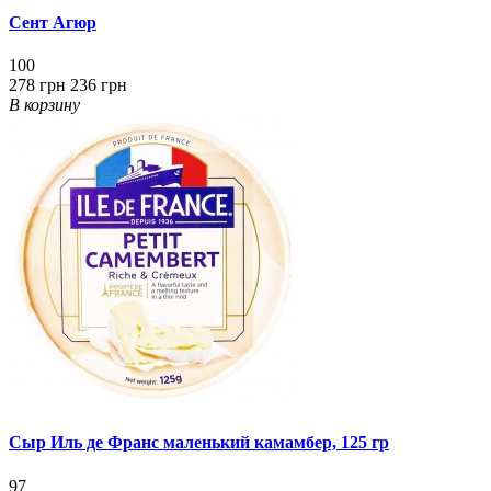
Сент Агюр
100
278 грн
236 грн
В корзину
Сыр Иль де Франс маленький камамбер, 125 гр
97