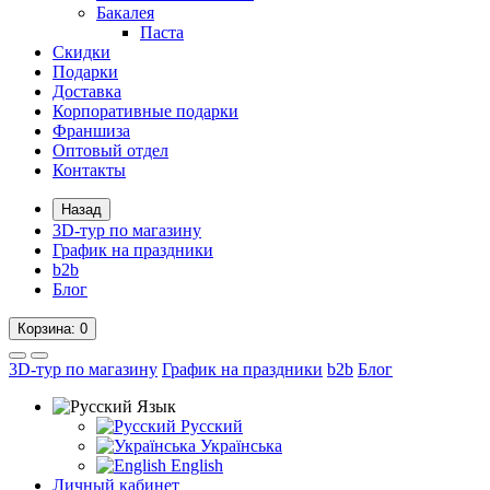
Бакалея
Паста
Скидки
Подарки
Доставка
Корпоративные подарки
Франшиза
Оптовый отдел
Контакты
Назад
3D-тур по магазину
График на праздники
b2b
Блог
Корзина
: 0
3D-тур по магазину
График на праздники
b2b
Блог
Язык
Русский
Українська
English
Личный кабинет