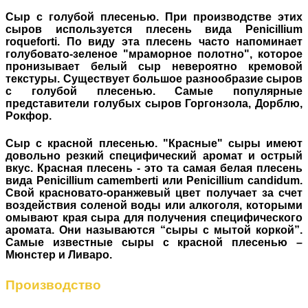
Сыр с голубой плесенью.
При производстве этих
сыров используется плесень вида Penicillium
roqueforti. По виду эта плесень часто напоминает
голубовато-зеленое "мраморное полотно", которое
пронизывает белый сыр невероятно кремовой
текстуры. Существует большое разнообразие сыров
с голубой плесенью. Самые популярные
представители голубых сыров Горгонзола, Дорблю,
Рокфор.
Сыр с красной плесенью.
"Красные" сыры имеют
довольно резкий специфический аромат и острый
вкус. Красная плесень - это та самая белая плесень
вида Penicillium camemberti или Penicillium candidum.
Свой красновато-оранжевый цвет получает за счет
воздействия соленой воды или алкоголя, которыми
омывают края сыра для получения специфического
аромата. Они называются “сыры с мытой коркой”.
Самые известные сыры с красной плесенью –
Мюнстер и Ливаро.
Производство