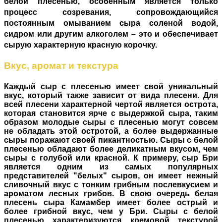
белой плесенью, особенным является только
процесс созревания, сопровождающийся
постоянным омыванием сыра соленой водой,
сидром или другим алкоголем – это и обеспечивает
сырую характерную красную корочку.
Вкус, аромат и текстура
Каждый сыр с плесенью имеет свой уникальный
вкус, который также зависит от вида плесени. Для
всей плесени характерной чертой является острота,
которая становится ярче с выдержкой сыра, таким
образом молодые сыры с плесенью могут совсем
не обладать этой остротой, а более выдержанные
сыры поражают своей пикантностью. Сыры с белой
плесенью обладают более деликатным вкусом, чем
сыры с голубой или красной. К примеру, сыр Бри
является одним из самых популярных
представителей "белых" сыров, он имеет нежный
сливочный вкус с тонким грибным послевкусием и
ароматом лесных грибов. В свою очередь белая
плесень сыра Камамбер имеет более острый и
более грибной вкус, чем у Бри. Сыры с белой
плесенью характеризуются кремовой текстурой