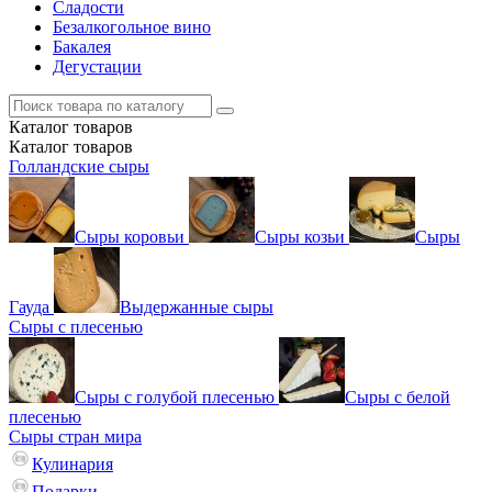
Сладости
Безалкогольное вино
Бакалея
Дегустации
Каталог
товаров
Каталог
товаров
Голландские сыры
Сыры коровьи
Сыры козьи
Сыры
Гауда
Выдержанные сыры
Сыры с плесенью
Сыры с голубой плесенью
Сыры с белой
плесенью
Сыры стран мира
Кулинария
Подарки