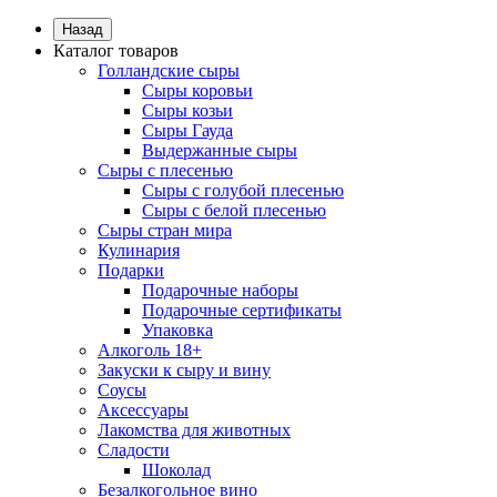
Назад
Каталог товаров
Голландские сыры
Сыры коровьи
Сыры козьи
Сыры Гауда
Выдержанные сыры
Сыры с плесенью
Сыры с голубой плесенью
Сыры с белой плесенью
Сыры стран мира
Кулинария
Подарки
Подарочные наборы
Подарочные сертификаты
Упаковка
Алкоголь 18+
Закуски к сыру и вину
Соусы
Аксессуары
Лакомства для животных
Сладости
Шоколад
Безалкогольное вино