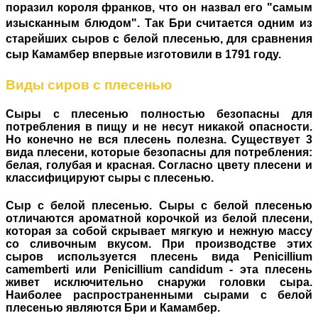
поразил короля франков, что он назвал его "самым
изысканным блюдом". Так Бри считается одним из
старейших сыров с белой плесенью, для сравнения
сыр Камамбер впервые изготовили в 1791 году.
Виды сиров с плесенью
Сыры с плесенью полностью безопасны для
потребления в пищу и не несут никакой опасности.
Но конечно не вся плесень полезна. Существует 3
вида плесени, которые безопасны для потребления:
белая, голубая и красная. Согласно цвету плесени и
классифицируют сыры с плесенью.
Сыр с белой плесенью.
Сыры с белой плесенью
отличаются ароматной корочкой из белой плесени,
которая за собой скрывает мягкую и нежную массу
со сливочным вкусом. При производстве этих
сыров используется плесень вида Penicillium
camemberti или Penicillium candidum - эта плесень
живет исключительно снаружи головки сыра.
Наиболее распространенными сырами с белой
плесенью являются Бри и Камамбер.