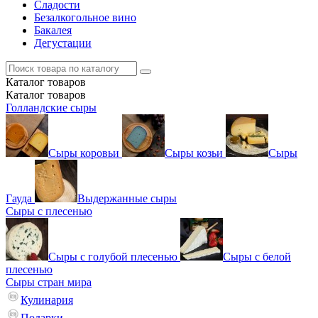
Сладости
Безалкогольное вино
Бакалея
Дегустации
Каталог
товаров
Каталог
товаров
Голландские сыры
Сыры коровьи
Сыры козьи
Сыры
Гауда
Выдержанные сыры
Сыры с плесенью
Сыры с голубой плесенью
Сыры с белой
плесенью
Сыры стран мира
Кулинария
Подарки