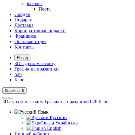
Бакалея
Паста
Скидки
Подарки
Доставка
Корпоративные подарки
Франшиза
Оптовый отдел
Контакты
Назад
3D-тур по магазину
График на праздники
b2b
Блог
Корзина
: 0
3D-тур по магазину
График на праздники
b2b
Блог
Язык
Русский
Українська
English
Личный кабинет