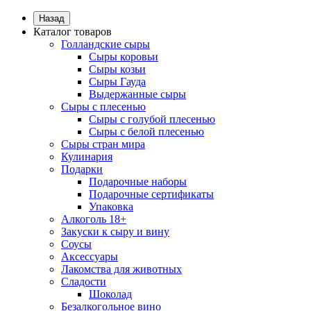
Назад
Каталог товаров
Голландские сыры
Сыры коровьи
Сыры козьи
Сыры Гауда
Выдержанные сыры
Сыры с плесенью
Сыры с голубой плесенью
Сыры с белой плесенью
Сыры стран мира
Кулинария
Подарки
Подарочные наборы
Подарочные сертификаты
Упаковка
Алкоголь 18+
Закуски к сыру и вину
Соусы
Аксессуары
Лакомства для животных
Сладости
Шоколад
Безалкогольное вино