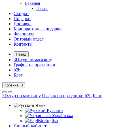
Бакалея
Паста
Скидки
Подарки
Доставка
Корпоративные подарки
Франшиза
Оптовый отдел
Контакты
Назад
3D-тур по магазину
График на праздники
b2b
Блог
Корзина
: 0
3D-тур по магазину
График на праздники
b2b
Блог
Язык
Русский
Українська
English
Личный кабинет