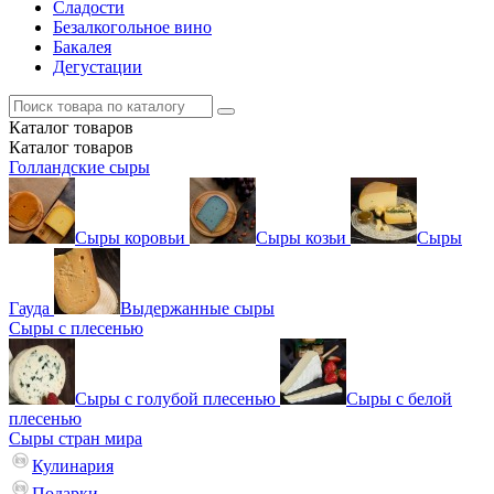
Сладости
Безалкогольное вино
Бакалея
Дегустации
Каталог
товаров
Каталог
товаров
Голландские сыры
Сыры коровьи
Сыры козьи
Сыры
Гауда
Выдержанные сыры
Сыры с плесенью
Сыры с голубой плесенью
Сыры с белой
плесенью
Сыры стран мира
Кулинария
Подарки