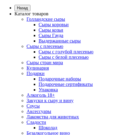
Назад
Каталог товаров
Голландские сыры
Сыры коровьи
Сыры козьи
Сыры Гауда
Выдержанные сыры
Сыры с плесенью
Сыры с голубой плесенью
Сыры с белой плесенью
Сыры стран мира
Кулинария
Подарки
Подарочные наборы
Подарочные сертификаты
Упаковка
Алкоголь 18+
Закуски к сыру и вину
Соусы
Аксессуары
Лакомства для животных
Сладости
Шоколад
Безалкогольное вино