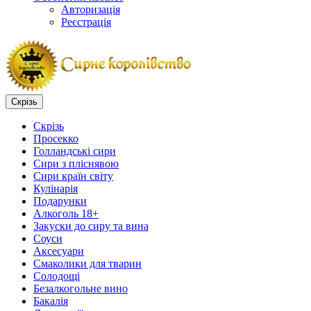
Авторизація
Реєстрація
Скрізь
Скрізь
Просекко
Голландські сири
Сири з пліснявою
Сири країн світу
Кулінарія
Подарунки
Алкоголь 18+
Закуски до сиру та вина
Соуси
Аксесуари
Смаколики для тварин
Солодощі
Безалкогольне вино
Бакалія