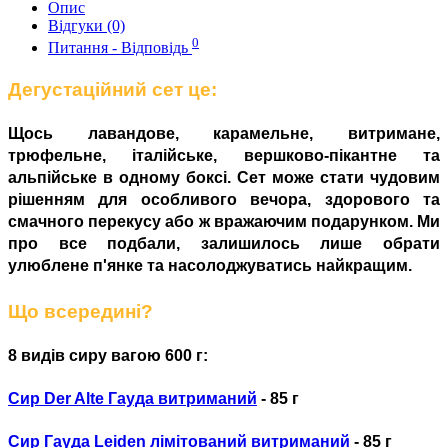
Опис
Відгуки (0)
0
Питання - Відповідь
Дегустаційний сет це:
Щось лавандове, карамельне, витримане,
трюфельне, італійське, вершково-пікантне та
альпійське в одному боксі. Сет може стати чудовим
рішенням для особливого вечора, здорового та
смачного перекусу або ж вражаючим подарунком. Ми
про все подбали, залишилось лише обрати
улюблене п'янке та насолоджуватись найкращим.
Що всередині?
8 видів сиру вагою 600 г:
Сир Der Alte Гауда витриманий
- 85 г
Сир Гауда Leiden лімітований витриманий
- 85 г