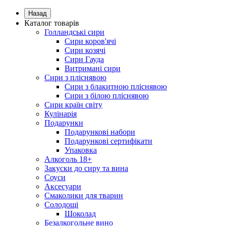
Назад
Каталог товарів
Голландські сири
Сири коров'ячі
Сири козячі
Сири Гауда
Витримані сири
Сири з пліснявою
Сири з блакитною пліснявою
Сири з білою пліснявою
Сири країн світу
Кулінарія
Подарунки
Подарункові набори
Подарункові сертифікати
Упаковка
Алкоголь 18+
Закуски до сиру та вина
Соуси
Аксесуари
Смаколики для тварин
Солодощі
Шоколад
Безалкогольне вино