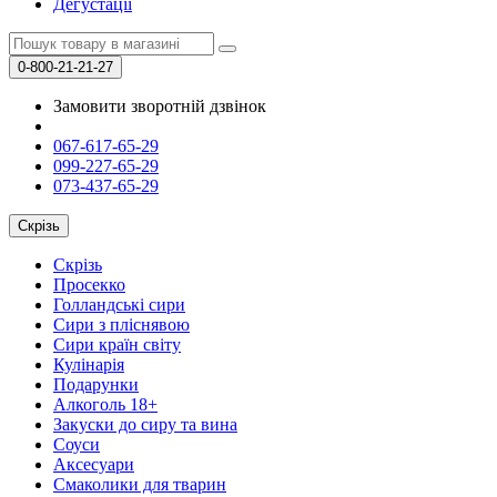
Дегустації
0-800-21-21-27
Замовити зворотній дзвінок
067-617-65-29
099-227-65-29
073-437-65-29
Скрізь
Скрізь
Просекко
Голландські сири
Сири з пліснявою
Сири країн світу
Кулінарія
Подарунки
Алкоголь 18+
Закуски до сиру та вина
Соуси
Аксесуари
Смаколики для тварин