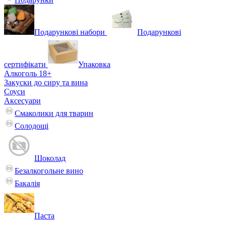
Подарункові набори
Подарункові
сертифікати
Упаковка
Алкоголь 18+
Закуски до сиру та вина
Соуси
Аксесуари
Смаколики для тварин
Солодощі
Шоколад
Безалкогольне вино
Бакалія
Паста