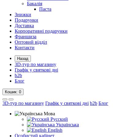
Бакалія
Паста
Знижки
Подарунки
Доставка
Корпоративні подарунки
Франшиза
Оптовий відділ
Контакти
Назад
3D-тур по магазину
Графік у святкові дні
b2b
Блог
Кошик
: 0
3D-тур по магазину
Графік у святкові дні
b2b
Блог
Мова
Русский
Українська
English
Особистий кабінет