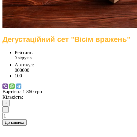
Дегустаційний сет "Вісім вражень"
Рейтинг:
0 відгуків
Артикул:
000000
100
Вартість:
1 860 грн
Кількість:
+
-
До кошика