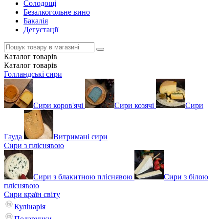
Солодощі
Безалкогольне вино
Бакалія
Дегустації
Каталог
товарів
Каталог
товарів
Голландські сири
Сири коров'ячі
Сири козячі
Сири
Гауда
Витримані сири
Сири з пліснявою
Сири з блакитною пліснявою
Сири з білою
пліснявою
Сири країн світу
Кулінарія
Подарунки