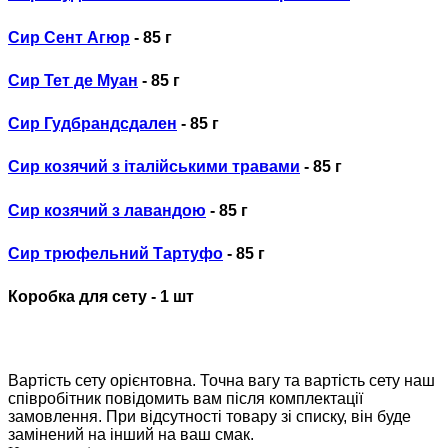
Сир Сент Агюр
- 85 г
Сир Тет де Муан
- 85 г
Сир Гудбрандсдален
- 85 г
Сир козячий з італійськими травами
- 85 г
Сир козячий з лавандою
- 85 г
Сир трюфельний Тартуфо
- 85 г
Коробка для сету - 1 шт
Вартість сету орієнтовна. Точна вагу та вартість сету наш
співробітник повідомить вам після комплектації
замовлення. При відсутності товару зі списку, він буде
замінений на інший на ваш смак.