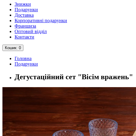
Знижки
Подарунки
Доставка
Корпоративні подарунки
Франшиза
Оптовий відділ
Контакти
Кошик
: 0
Головна
Подарунки
Дегустаційний сет "Вісім вражень"